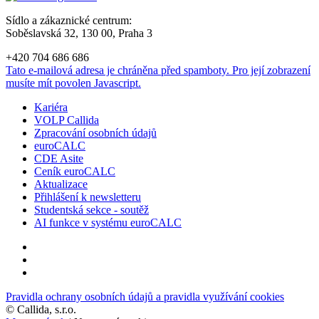
Sídlo a zákaznické centrum:
Soběslavská 32, 130 00, Praha 3
+420 704 686 686
Tato e-mailová adresa je chráněna před spamboty. Pro její zobrazení
musíte mít povolen Javascript.
Kariéra
VOLP Callida
Zpracování osobních údajů
euroCALC
CDE Asite
Ceník euroCALC
Aktualizace
Přihlášení k newsletteru
Studentská sekce - soutěž
AI funkce v systému euroCALC
Pravidla ochrany osobních údajů a pravidla využívání cookies
©
Callida, s.r.o.