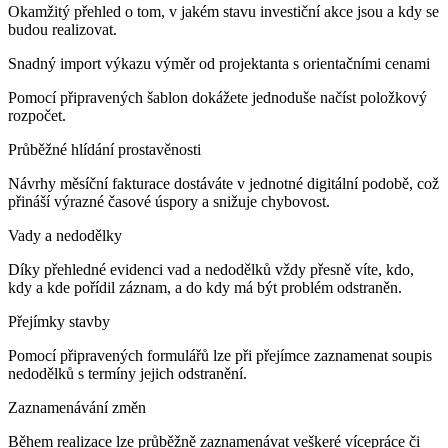
Okamžitý přehled o tom, v jakém stavu investiční akce jsou a kdy se
budou realizovat.
Snadný import výkazu výměr od projektanta s orientačními cenami
Pomocí připravených šablon dokážete jednoduše načíst položkový
rozpočet.
Průběžné hlídání prostavěnosti
Návrhy měsíční fakturace dostáváte v jednotné digitální podobě, což
přináší výrazné časové úspory a snižuje chybovost.
Vady a nedodělky
Díky přehledné evidenci vad a nedodělků vždy přesně víte, kdo,
kdy a kde pořídil záznam, a do kdy má být problém odstraněn.
Přejímky stavby
Pomocí připravených formulářů lze při přejímce zaznamenat soupis
nedodělků s termíny jejich odstranění.
Zaznamenávání změn
Během realizace lze průběžně zaznamenávat veškeré vícepráce či