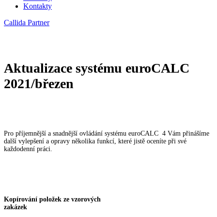
Kontakty
Callida Partner
Aktualizace systému euroCALC
2021/březen
Pro příjemnější a snadnější ovládání systému euroCALC 4 Vám přinášíme
další vylepšení a opravy několika funkcí, které jistě oceníte při své
každodenní práci.
Kopírování položek ze vzorových
zakázek