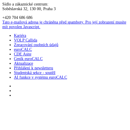
Sídlo a zákaznické centrum:
Soběslavská 32, 130 00, Praha 3
+420 704 686 686
Tato e-mailová adresa je chráněna před spamboty. Pro její zobrazení musíte
mít povolen Javascript.
Kariéra
VOLP Callida
Zpracování osobních údajů
euroCALC
CDE Asite
Ceník euroCALC
Aktualizace
Přihlášení k newsletteru
Studentská sekce - soutěž
AI funkce v systému euroCALC