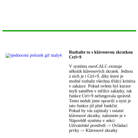
Rozbalte to s klávesovou zkratkou
Ctrl+9
V systému euroCALC existuje
několik klávesových zkratek. Jednou
z nich je i Ctrl+9, díky které je
možné rozbalit všechna třídicí kritéria
v zakázce. Pokud ovšem byl kurzor
myši zaměřen v mřížce zakázky, tak
funkce Ctrl+9 nefungovala správně.
Tento neduh jsme opravili a nyní je
tato funkce již plně funkční.
Pokud by vás zajímaly i ostatní
klávesové zkratky, naleznete je v
Nápovědě systému v sekci:
Uživatelské prostředí -> Ovládací
prvky -> Klávesové zkratky