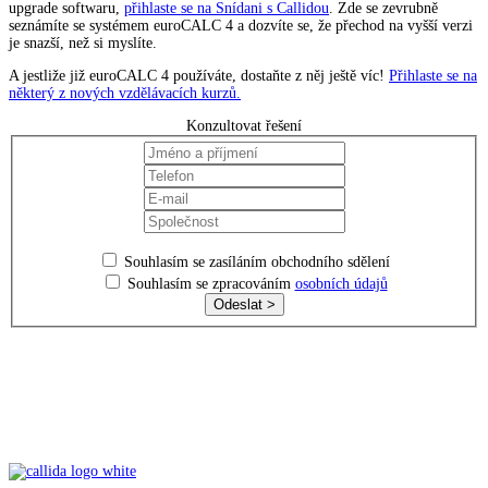
upgrade softwaru,
přihlaste se na Snídani s Callidou
. Zde se zevrubně
seznámíte se systémem euroCALC 4 a dozvíte se, že přechod na vyšší verzi
je snazší, než si myslíte.
A jestliže již euroCALC 4 používáte, dostaňte z něj ještě víc!
Přihlaste se na
některý z nových vzdělávacích kurzů.
Konzultovat řešení
Souhlasím se zasíláním obchodního sdělení
Souhlasím se zpracováním
osobních údajů
Odeslat >