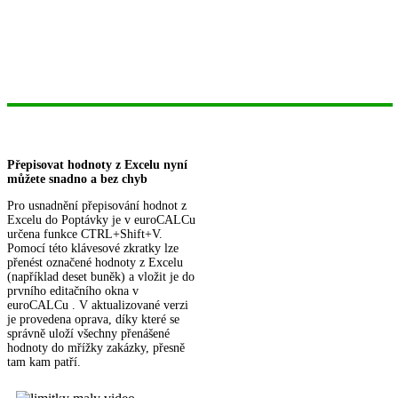
Přepisovat hodnoty z Excelu nyní
můžete snadno a bez chyb
Pro usnadnění přepisování hodnot z
Excelu do Poptávky je v euroCALCu
určena funkce CTRL+Shift+V.
Pomocí této klávesové zkratky lze
přenést označené hodnoty z Excelu
(například deset buněk) a vložit je do
prvního editačního okna v
euroCALCu . V aktualizované verzi
je provedena oprava, díky které se
správně uloží všechny přenášené
hodnoty do mřížky zakázky, přesně
tam kam patří.